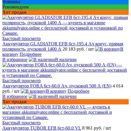
Новинка
Рекомендуем
Хит продаж
Быстрый просмотр
Аккумулятор GLADIATOR EFB 6ст-195.4 Ач конус, прямая
полярность, пусковой 1400 А
20 183 руб.
/ шт
В
корзину
Подробнее
В избранное
В наличии
Быстрый просмотр
Аккумулятор FORA 6ст-60.0 Ач, пусковой 500 А (EN)
4 014
руб.
/ шт
В корзину
Подробнее
В избранное
В наличии
Хит продаж
Быстрый просмотр
Аккумулятор TUBOR EFB 6ст-60.0 VL
8 961 руб.
/ шт