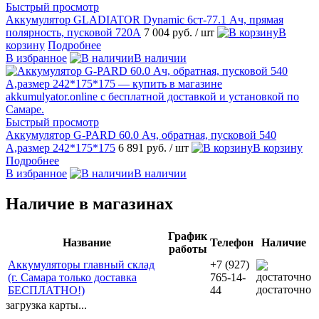
Быстрый просмотр
Аккумулятор GLADIATOR Dynamic 6ст-77.1 Ач, прямая
полярность, пусковой 720А
7 004 руб.
/ шт
В
корзину
Подробнее
В избранное
В наличии
Быстрый просмотр
Аккумулятор G-PARD 60.0 Ач, обратная, пусковой 540
А,размер 242*175*175
6 891 руб.
/ шт
В корзину
Подробнее
В избранное
В наличии
Наличие в магазинах
График
Название
Телефон
Наличие
работы
Аккумуляторы главный склад
+7 (927)
(г. Самара только доставка
765-14-
достаточно
БЕСПЛАТНО!)
44
загрузка карты...