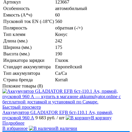
Артикул
123667
Особенность
автомобильный
Емкость (А*ч)
60
Пусковой ток EN (-18°C)
560
Полярность
обратная (-/+)
Тип клемм
Конус
Длина (мм.)
242
Ширина (мм.)
175
Высота (мм.)
190
Индикатора зарядки
Глазок
Стандарт аккумулятора
Европейский
Тип аккумулятора
Ca/Ca
Страна бренда
Китай
Похожие товары (8)
Быстрый просмотр
Аккумулятор GLADIATOR EFB 6ст-110.1 Ач, прямой,
пусковой 960 А
9 683 руб.
/ шт
В корзину
Подробнее
В избранное
В наличии