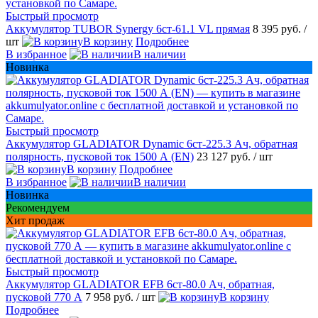
Быстрый просмотр
Аккумулятор TUBOR Synergy 6ст-61.1 VL прямая
8 395 руб.
/
шт
В корзину
Подробнее
В избранное
В наличии
Новинка
Быстрый просмотр
Аккумулятор GLADIATOR Dynamic 6ст-225.3 Ач, обратная
полярность, пусковой ток 1500 А (EN)
23 127 руб.
/ шт
В корзину
Подробнее
В избранное
В наличии
Новинка
Рекомендуем
Хит продаж
Быстрый просмотр
Аккумулятор GLADIATOR EFB 6ст-80.0 Ач, обратная,
пусковой 770 А
7 958 руб.
/ шт
В корзину
Подробнее