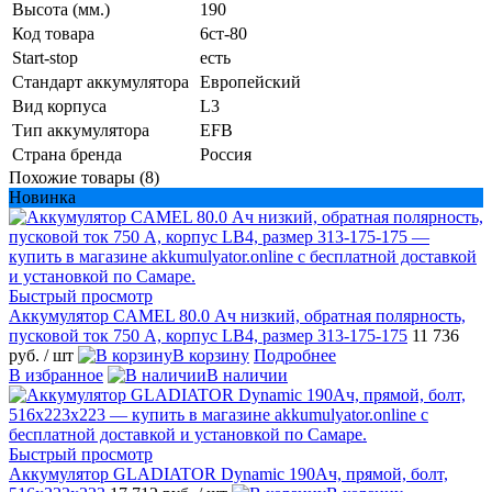
Высота (мм.)
190
Код товара
6ст-80
Start-stop
есть
Стандарт аккумулятора
Европейский
Вид корпуса
L3
Тип аккумулятора
EFB
Страна бренда
Россия
Похожие товары (8)
Новинка
Быстрый просмотр
Аккумулятор CAMEL 80.0 Ач низкий, обратная полярность,
пусковой ток 750 А, корпус LB4, размер 313-175-175
11 736
руб.
/ шт
В корзину
Подробнее
В избранное
В наличии
Быстрый просмотр
Аккумулятор GLADIATOR Dynamic 190Ач, прямой, болт,