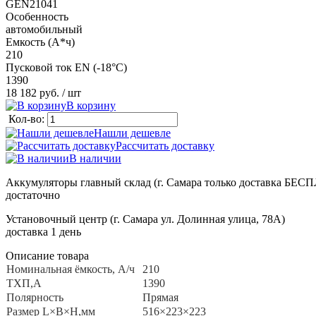
GEN21041
Особенность
автомобильный
Емкость (А*ч)
210
Пусковой ток EN (-18°C)
1390
18 182 руб.
/ шт
В корзину
Кол-во:
Нашли дешевле
Рассчитать доставку
В наличии
Аккумуляторы главный склад (г. Самара только доставка БЕ
достаточно
Установочный центр (г. Самара ул. Долинная улица, 78А)
доставка 1 день
Описание товара
Номинальная ёмкость, A/ч
210
ТХП,А
1390
Полярность
Прямая
Размер L×B×H,мм
516×223×223