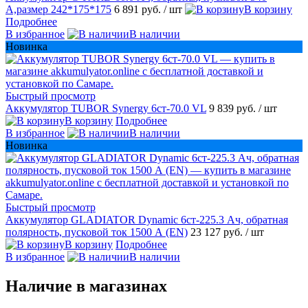
А,размер 242*175*175
6 891 руб.
/ шт
В корзину
Подробнее
В избранное
В наличии
Новинка
Быстрый просмотр
Аккумулятор TUBOR Synergy 6ст-70.0 VL
9 839 руб.
/ шт
В корзину
Подробнее
В избранное
В наличии
Новинка
Быстрый просмотр
Аккумулятор GLADIATOR Dynamic 6ст-225.3 Ач, обратная
полярность, пусковой ток 1500 А (EN)
23 127 руб.
/ шт
В корзину
Подробнее
В избранное
В наличии
Наличие в магазинах